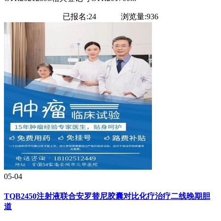
已报名:24
浏览量:936
05-04
TQB2450注射液联合安罗替尼胶囊对比化疗治疗二线晚期胆
道